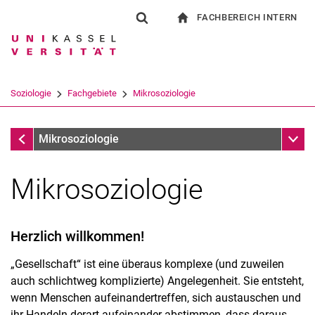
FACHBEREICH INTERN
Springe direkt zu: Inhalt
Springe direkt zu: Suche
Springe direkt zu: Hauptnav
zur Startseite
Suchformular
Suchbegriff
Für Beschäftigte
Suchmaschine
Soziologie
Fachgebiete
Mikrosoziologie
Suchen (öffnet externen Link in einem 
Fachgebiete
Unter
Mikrosoziologie
Mikrosoziologie
Herzlich willkommen!
„Gesellschaft“ ist eine überaus komplexe (und zuweilen
auch schlichtweg komplizierte) Angelegenheit. Sie entsteht,
wenn Menschen aufeinandertreffen, sich austauschen und
ihr Handeln derart aufeinander abstimmen, dass daraus