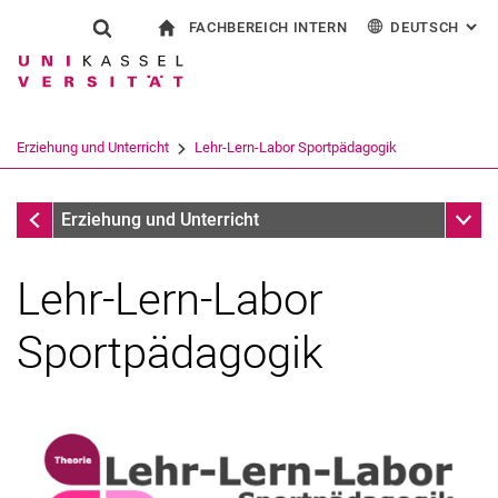
FACHBEREICH INTERN
DEUTSCH
: AL
Springe direkt zu: Inhalt
Springe direkt zu: Suche
Springe direkt zu: Hauptnav
zur Startseite
Suchformular
Suchbegriff
Für Beschäftigte
English
Suchmaschine
Erziehung und Unterricht
Lehr-Lern-Labor Sportpädagogik
Suchen (öffnet externen Link in einem 
Erziehung und Unterricht
Unter
Erziehung und Unterricht
Lehr-Lern-Labor
Sportpädagogik
Konzept und Anwendung
ViSpo-Videodatenbank Sportunterricht