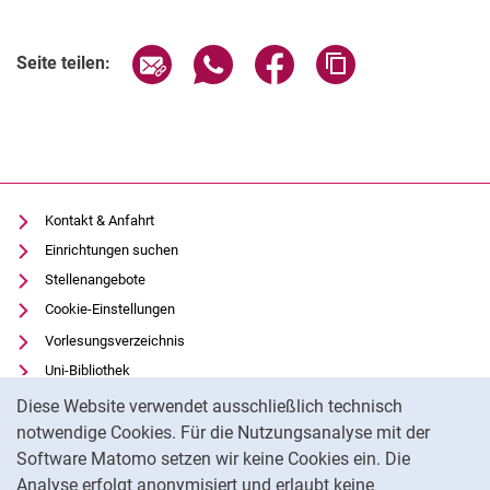
Seite über E-Mail teilen
Seite über WhatsApp teilen (exter
Seite über Facebook teile
Adresse der Seite
Seite teilen:
Kontakt & Anfahrt
Einrichtungen suchen
Stellenangebote
Cookie-Einstellungen
Vorlesungsverzeichnis
Uni-Bibliothek
Cookie-Hinweis
Moodle
Diese Website verwendet ausschließlich technisch
Panopto
notwendige Cookies. Für die Nutzungsanalyse mit der
Software Matomo setzen wir keine Cookies ein. Die
Datenschutz
Analyse erfolgt anonymisiert und erlaubt keine