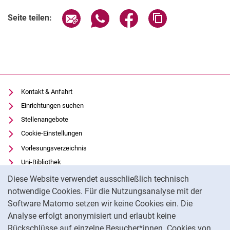
Seite über E-Mail teilen
Seite über WhatsApp teilen (exter
Seite über Facebook teile
Adresse der Seite
Seite teilen:
Kontakt & Anfahrt
Einrichtungen suchen
Stellenangebote
Cookie-Einstellungen
Vorlesungsverzeichnis
Uni-Bibliothek
Cookie-Hinweis
Moodle
Diese Website verwendet ausschließlich technisch
Panopto
notwendige Cookies. Für die Nutzungsanalyse mit der
Software Matomo setzen wir keine Cookies ein. Die
Datenschutz
Analyse erfolgt anonymisiert und erlaubt keine
Barrierefreiheit
Rückschlüsse auf einzelne Besucher*innen. Cookies von