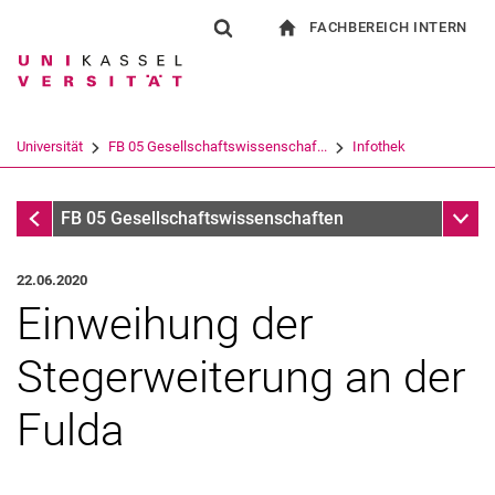
FACHBEREICH INTERN
Springe direkt zu: Inhalt
Springe direkt zu: Suche
Springe direkt zu: Hauptnav
zur Startseite
Suchformular
Suchbegriff
Für Beschäftigte
Suchmaschine
Universität
FB 05 Gesellschaftswissenschaf...
Infothek
Suchen (öffnet externen Link in einem 
Infothek
Unter
FB 05 Gesellschaftswissenschaften
22.06.2020
Einweihung der
Stegerweiterung an der
Fulda