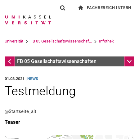
FACHBEREICH INTERN
Springe direkt zu: Inhalt
Springe direkt zu: Suche
Springe direkt zu: Hauptnav
zur Startseite
Suchformular
Suchbegriff
Für Beschäftigte
Suchmaschine
Universität
FB 05 Gesellschaftswissenschaf...
Infothek
Suchen (öffnet externen Link in einem 
Infothek
Unter
FB 05 Gesellschaftswissenschaften
01.03.2021 |
NEWS
Testmeldung
@Startseite_alt
Teaser