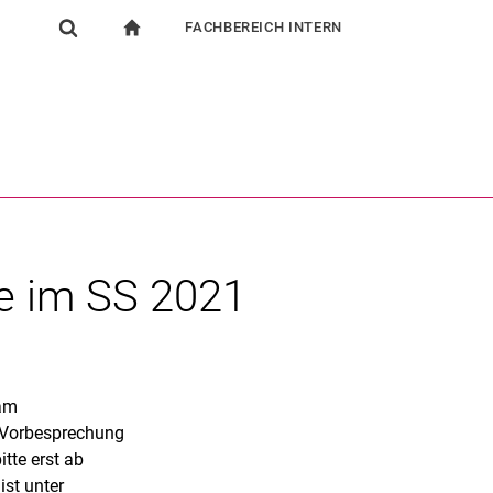
FACHBEREICH INTERN
igation
zur Startseite
Suchformular
chine
Für Beschäftigte
Suchen (öffnet externen Link in einem neuen Fenst
de im SS 2021
 am
 Vorbesprechung
tte erst ab
ist unter