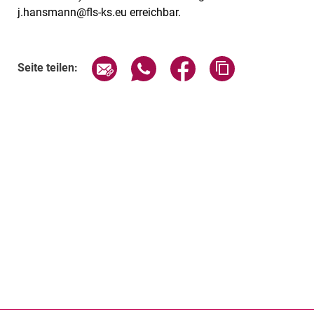
j.hansmann@fls-ks.eu erreichbar.
Seite über E-Mail teilen
Seite über WhatsApp teilen (exte
Seite über Facebook teil
Adresse der Sei
Seite teilen: