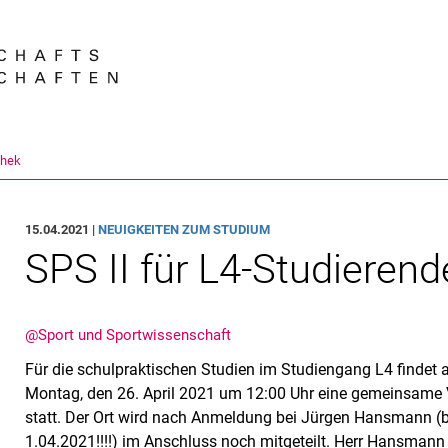
Springe direkt zu: Inhalt
Springe direkt zu: Suche
Springe direkt zu: Hauptnav
Suchmas
thek
15.04.2021 |
NEUIGKEITEN ZUM STUDIUM
SPS II für L4-Studieren
@Sport und Sportwissenschaft
Für die schulpraktischen Studien im Studiengang L4 findet
Montag, den 26. April 2021 um 12:00 Uhr eine gemeinsame
statt. Der Ort wird nach Anmeldung bei Jürgen Hansmann (bi
1.04.2021!!!!) im Anschluss noch mitgeteilt. Herr Hansmann 