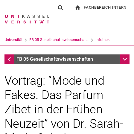
FACHBEREICH INTERN
Springe direkt zu: Inhalt
Springe direkt zu: Suche
Springe direkt zu: Hauptnav
zur Startseite
Suchformular
Suchbegriff
Für Beschäftigte
Suchmaschine
Universität
FB 05 Gesellschaftswissenschaf...
Infothek
Suchen (öffnet externen Link in einem 
Infothek
Unter
FB 05 Gesellschaftswissenschaften
Vortrag: “Mode und
Fakes. Das Parfum
Zibet in der Frühen
Neuzeit” von Dr. Sarah-