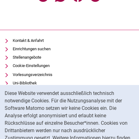
Kontakt & Anfahrt
Einrichtungen suchen
Stellenangebote
Cookie-Einstellungen
Vorlesungsverzeichnis
Uni-Bibliothek
Cookie-Hinweis
Moodle
Diese Website verwendet ausschließlich technisch
Panopto
notwendige Cookies. Für die Nutzungsanalyse mit der
Software Matomo setzen wir keine Cookies ein. Die
Datenschutz
Analyse erfolgt anonymisiert und erlaubt keine
Barrierefreiheit
Rückschlüsse auf einzelne Besucher*innen. Cookies von
Transparenter KI-Einsatz
Drittanbietern werden nur nach ausdrücklicher
Impressum
Zustimmung gesetzt. Weitere Informationen hierzu finden