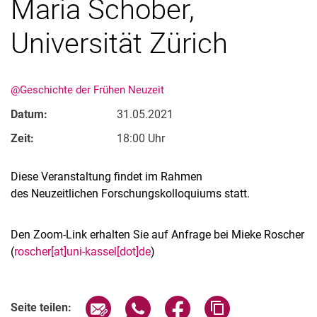
Maria Schober,
Universität Zürich
@Geschichte der Frühen Neuzeit
Datum:
31.05.2021
Zeit:
18:00 Uhr
Alle Meldungen
Diese Veranstaltung findet im Rahmen
Alle Termine
des Neuzeitlichen Forschungskolloquiums statt.
Den Zoom-Link erhalten Sie auf Anfrage bei Mieke Roscher
(
roscher[at]uni-kassel[dot]de
)
Verwandte Links
Seite über E-Mail teilen
Seite über WhatsApp teilen (exter
Seite über Facebook teile
Adresse der Seite
Seite teilen: