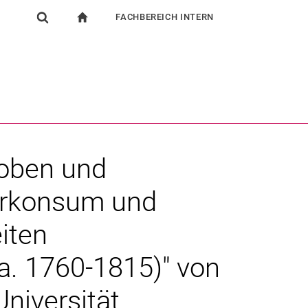
FACHBEREICH INTERN
igation
zur Startseite
Suchformular
chine
Für Beschäftigte
Suchen (öffnet externen Link in einem neuen Fenst
loben und
urkonsum und
eiten
ca. 1760-1815)" von
niversität