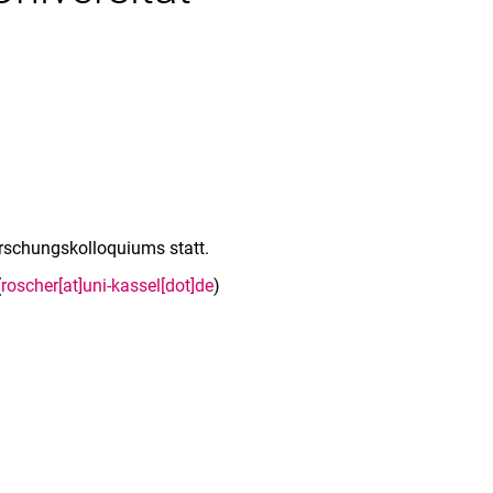
rschungskolloquiums statt.
(
roscher[at]uni-kassel[dot]de
)
rner Link, öffnet neues Fenster)
en (externer Link, öffnet neues Fenster)
te kopieren