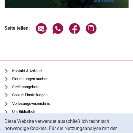
Seite über E-Mail teilen
Seite über WhatsApp teilen (exter
Seite über Facebook teile
Adresse der Seite
Seite teilen:
Kontakt & Anfahrt
Einrichtungen suchen
Stellenangebote
Cookie-Einstellungen
Vorlesungsverzeichnis
Uni-Bibliothek
Cookie-Hinweis
Moodle
Diese Website verwendet ausschließlich technisch
Panopto
notwendige Cookies. Für die Nutzungsanalyse mit der