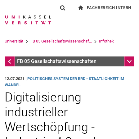
FACHBEREICH INTERN
Springe direkt zu: Inhalt
Springe direkt zu: Suche
Springe direkt zu: Hauptnav
zur Startseite
Suchformular
Suchbegriff
Für Beschäftigte
Suchmaschine
Universität
FB 05 Gesellschaftswissenschaf...
Infothek
Suchen (öffnet externen Link in einem 
Infothek
Unter
FB 05 Gesellschaftswissenschaften
12.07.2021 |
PO­LI­TI­SCHES SYS­TEM DER BRD - STAAT­LICH­KEIT IM
WAN­DEL
Digitalisierung
industrieller
Wertschöpfung -