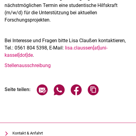
nächstmöglichen Termin eine studentische Hilfskraft
(m/w/d) für die Unterstützung bei aktuellen
Forschungsprojekten.
Bei Interesse und Fragen bitte Lisa Claußen kontaktieren,
Tel.: 0561 804 5398, E-Mail:
lisa.claussen[at]uni-
kassel[dot]de
.
Stellenausschreibung
Alle Meldungen
Alle Termine
Seite über E-Mail teilen
Seite über WhatsApp teilen (exter
Seite über Facebook teile
Adresse der Seite
Seite teilen:
Kontakt & Anfahrt