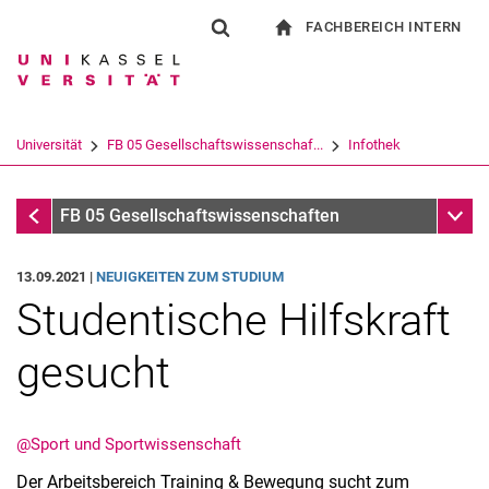
FACHBEREICH INTERN
Springe direkt zu: Inhalt
Springe direkt zu: Suche
Springe direkt zu: Hauptnav
zur Startseite
Suchformular
Suchbegriff
Für Beschäftigte
Suchmaschine
Universität
FB 05 Gesellschaftswissenschaf...
Infothek
Suchen (öffnet externen Link in einem 
Infothek
Unter
FB 05 Gesellschaftswissenschaften
13.09.2021 |
NEUIGKEITEN ZUM STUDIUM
Studentische Hilfskraft
gesucht
@Sport und Sportwissenschaft
Der Arbeitsbereich Training & Bewegung sucht zum