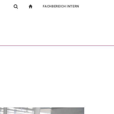
FACHBEREICH INTERN
igation
zur Startseite
Suchformular
chine
Für Beschäftigte
Suchen (öffnet externen Link in einem neuen Fenst