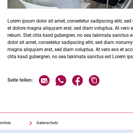
Lorem ipsum dolor sit amet, consetetur sadipscing elitr, s
et dolore magna aliquyam erat, sed diam voluptua. At vero e
rebum. Stet clita kasd gubergren, no sea takimata sanctus 
dolor sit amet, consetetur sadipscing elitr, sed diam nonumy
magna aliquyam erat, sed diam voluptua. At vero eos et acc
clita kasd gubergren, no sea takimata sanctus est Lorem ips
Verwandte Links
Seite über E-Mail teilen
Seite über WhatsApp teilen (exte
Seite über Facebook teil
Adresse der Sei
Seite teilen:
eichnis
Datenschutz
Barrierefreiheit