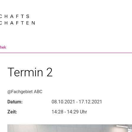
Springe direkt zu: Inhalt
Springe direkt zu: Suche
Springe direkt zu: Hauptnav
Suchmas
thek
Termin 2
@Fachgebiet ABC
Datum:
08.10.2021 - 17.12.2021
Zeit:
14:28 - 14:29 Uhr