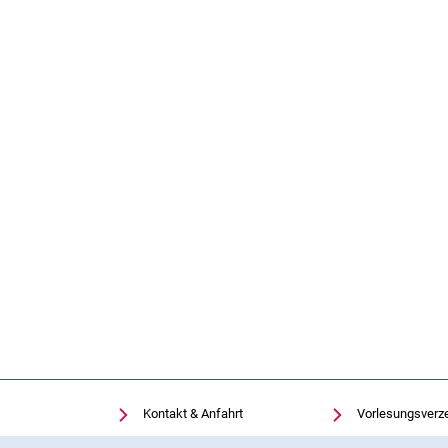
Kontakt & Anfahrt
Vorlesungsverz
Einrichtungen suchen
Uni-Bibliothek
Cookie-Hinweis