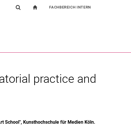
FACHBEREICH INTERN
igation
zur Startseite
Suchformular
chine
Für Beschäftigte
Suchen (öffnet externen Link in einem neuen Fenst
torial practice and
t School", Kunsthochschule für Medien Köln.