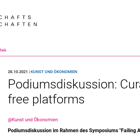
Springe direkt zu: Inhalt
Springe direkt zu: Suche
Springe direkt zu: Hauptnav
Suchmas
thek
28.10.2021 |
KUNST UND ÖKONOMIEN
Podiumsdiskussion: Cura
free platforms
@Kunst und Ökonomien
Podiumsdiskussion im Rahmen des Symposiums "Failing Ar