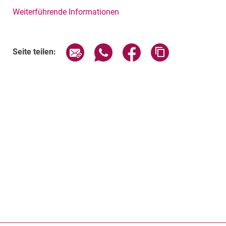
Weiterführende Informationen
Seite über E-Mail teilen
Seite über WhatsApp teilen (exte
Seite über Facebook teil
Adresse der Sei
Seite teilen: