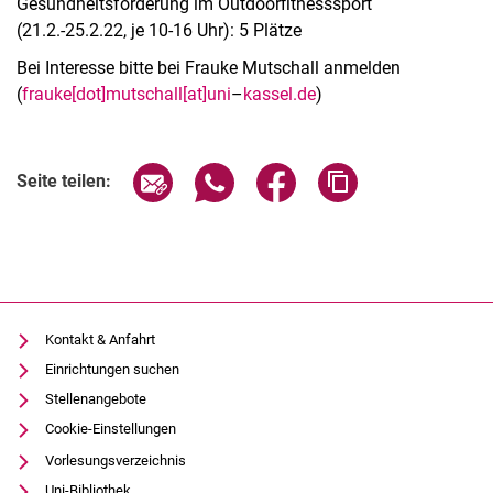
Gesundheitsförderung im Outdoorfitnesssport
(21.2.-25.2.22, je 10-16 Uhr): 5 Plätze
Bei Interesse bitte bei Frauke Mutschall anmelden
(
frauke[dot]mutschall[at]uni
–
kassel.de
)
Seite über E-Mail teilen
Seite über WhatsApp teilen (exter
Seite über Facebook teile
Adresse der Seite
Seite teilen:
Alle Meldungen
Alle Termine
Kontakt & Anfahrt
Einrichtungen suchen
Stellenangebote
Cookie-Einstellungen
Vorlesungsverzeichnis
Uni-Bibliothek