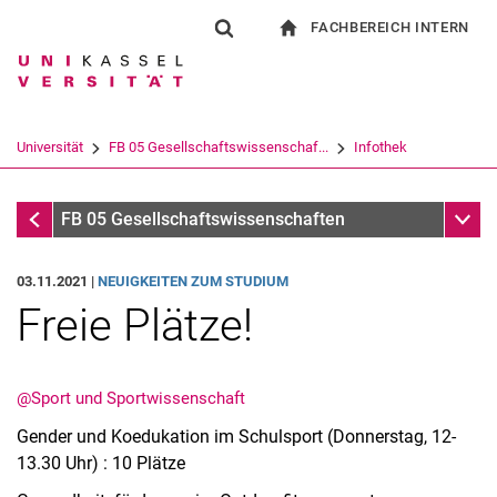
FACHBEREICH INTERN
Springe direkt zu: Inhalt
Springe direkt zu: Suche
Springe direkt zu: Hauptnav
zur Startseite
Suchformular
Suchbegriff
Für Beschäftigte
Suchmaschine
Universität
FB 05 Gesellschaftswissenschaf...
Infothek
Suchen (öffnet externen Link in einem 
Infothek
Unter
FB 05 Gesellschaftswissenschaften
03.11.2021 |
NEUIGKEITEN ZUM STUDIUM
Freie Plätze!
@Sport und Sportwissenschaft
Gender und Koedukation im Schulsport (Donnerstag, 12-
13.30 Uhr) : 10 Plätze