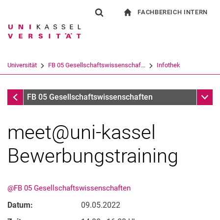
FACHBEREICH INTERN
Springe direkt zu: Inhalt
Springe direkt zu: Suche
Springe direkt zu: Hauptnav
zur Startseite
Suchformular
Suchbegriff
Für Beschäftigte
Suchmaschine
Universität
FB 05 Gesellschaftswissenschaf...
Infothek
Suchen (öffnet externen Link in einem 
Infothek
Unter
FB 05 Gesellschaftswissenschaften
meet@uni-kassel
Bewerbungstraining
@FB 05 Gesellschaftswissenschaften
Datum:
09.05.2022