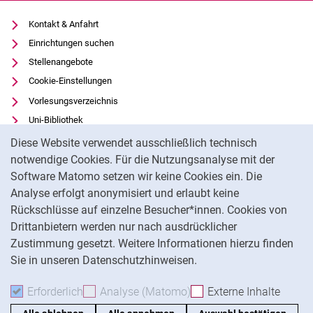
Kontakt & Anfahrt
Einrichtungen suchen
Stellenangebote
Cookie-Einstellungen
Vorlesungsverzeichnis
Uni-Bibliothek
Cookie-Hinweis
Moodle
Diese Website verwendet ausschließlich technisch
Panopto
notwendige Cookies. Für die Nutzungsanalyse mit der
Software Matomo setzen wir keine Cookies ein. Die
Datenschutz
Analyse erfolgt anonymisiert und erlaubt keine
Barrierefreiheit
Rückschlüsse auf einzelne Besucher*innen. Cookies von
Transparenter KI-Einsatz
Drittanbietern werden nur nach ausdrücklicher
Impressum
Zustimmung gesetzt. Weitere Informationen hierzu finden
Sie in unseren Datenschutzhinweisen.
Na
Erforderlich
Erforderliche Cookies akzeptieren
Analyse (Matomo)
Analyse-Cookies akzepti
Externe Inhalte
: Exte