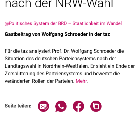
nach der NRW-Wahl
@Politisches System der BRD – Staatlichkeit im Wandel
Gastbeitrag von Wolfgang Schroeder in der taz
Für die taz analysiert Prof. Dr. Wolfgang Schroeder die
Situation des deutschen Parteiensystems nach der
Landtagswahl in Nordrhein-Westfalen. Er sieht ein Ende der
Alle Meldungen
Zersplitterung des Parteiensystems und bewertet die
veränderten Rollen der Parteien.
Alle Termine
Mehr
.
Seite über E-Mail teilen
Seite über WhatsApp teilen (exter
Seite über Facebook teile
Adresse der Seite
Seite teilen: