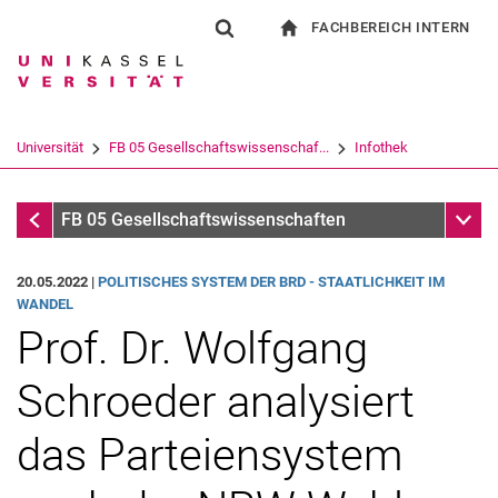
FACHBEREICH INTERN
Springe direkt zu: Inhalt
Springe direkt zu: Suche
Springe direkt zu: Hauptnav
zur Startseite
Suchformular
Suchbegriff
Für Beschäftigte
Suchmaschine
Universität
FB 05 Gesellschaftswissenschaf...
Infothek
Suchen (öffnet externen Link in einem 
Infothek
Unter
FB 05 Gesellschaftswissenschaften
20.05.2022 |
PO­LI­TI­SCHES SYS­TEM DER BRD - STAAT­LICH­KEIT IM
WAN­DEL
Prof. Dr. Wolfgang
Schroeder analysiert
das Parteiensystem