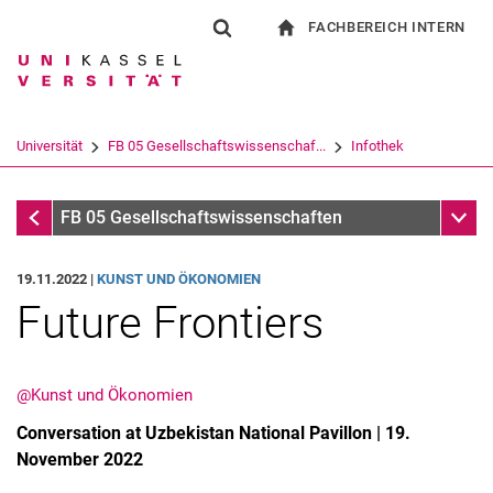
FACHBEREICH INTERN
Springe direkt zu: Inhalt
Springe direkt zu: Suche
Springe direkt zu: Hauptnav
zur Startseite
Suchformular
Suchbegriff
Für Beschäftigte
Suchmaschine
Universität
FB 05 Gesellschaftswissenschaf...
Infothek
Suchen (öffnet externen Link in einem 
Infothek
Unter
FB 05 Gesellschaftswissenschaften
19.11.2022 |
KUNST UND ÖKONOMIEN
Future Frontiers
@Kunst und Ökonomien
Conversation at Uzbekistan National Pavillon | 19.
November 2022