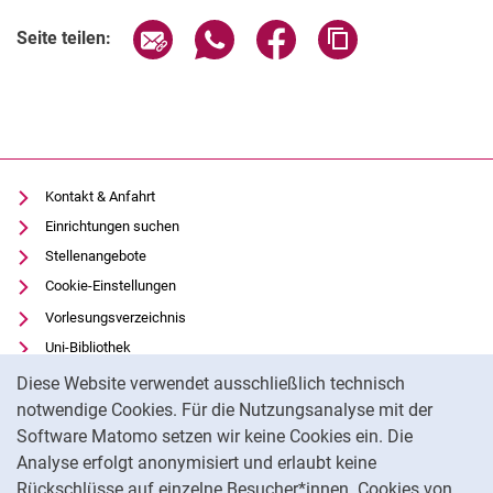
Seite über E-Mail teilen
Seite über WhatsApp teilen (exter
Seite über Facebook teile
Adresse der Seite
Seite teilen:
Kontakt & Anfahrt
Einrichtungen suchen
Stellenangebote
Cookie-Einstellungen
Vorlesungsverzeichnis
Uni-Bibliothek
Cookie-Hinweis
Moodle
Diese Website verwendet ausschließlich technisch
Panopto
notwendige Cookies. Für die Nutzungsanalyse mit der
Software Matomo setzen wir keine Cookies ein. Die
Datenschutz
Analyse erfolgt anonymisiert und erlaubt keine
Barrierefreiheit
Rückschlüsse auf einzelne Besucher*innen. Cookies von