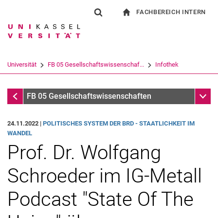
FACHBEREICH INTERN
Springe direkt zu: Inhalt
Springe direkt zu: Suche
Springe direkt zu: Hauptnav
zur Startseite
Suchformular
Suchbegriff
Für Beschäftigte
Suchmaschine
Universität
FB 05 Gesellschaftswissenschaf...
Infothek
Suchen (öffnet externen Link in einem 
Infothek
Unter
FB 05 Gesellschaftswissenschaften
24.11.2022 |
PO­LI­TI­SCHES SYS­TEM DER BRD - STAAT­LICH­KEIT IM
WAN­DEL
Prof. Dr. Wolfgang
Schroeder im IG-Metall
Podcast "State Of The