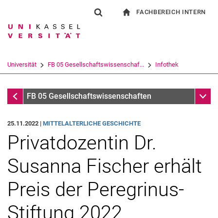
FACHBEREICH INTERN
Springe direkt zu: Inhalt
Springe direkt zu: Suche
Springe direkt zu: Hauptnav
zur Startseite
Suchformular
Suchbegriff
Für Beschäftigte
Suchmaschine
Universität
FB 05 Gesellschaftswissenschaf...
Infothek
Suchen (öffnet externen Link in einem 
Infothek
Unter
FB 05 Gesellschaftswissenschaften
25.11.2022 |
MITTELALTERLICHE GESCHICHTE
Privatdozentin Dr.
Susanna Fischer erhält
Preis der Peregrinus-
Stiftung 2022