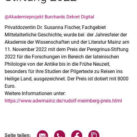
@Akademieprojekt Burchards Dekret Digital
Privatdozentin Dr. Susanna Fischer, Fachgebiet
Mittelalterliche Geschichte, wurde bei der Jahresfeier der
Akademie der Wissenschaften und der Literatur Mainz am
11. November 2022 mit dem Preis der Peregrinus-Stiftung
2022 für die Forschungen im Bereich der lateinischen
Philologie von der Antike bis in die Frühe Neuzeit,
Alle Meldungen
besonders für ihre Studien der Pilgertexte zu Reisen ins
Heilige Land, ausgezeichnet. Der Preis ist dotiert mit 8000
Alle Termine
Euro.
Weitere Informationen unter:
https://www.adwmainz.de/rudolf-meimberg-preis.html
Seite über E-Mail teilen
Seite über WhatsApp teilen (exter
Seite über Facebook teile
Adresse der Seite
Seite teilen: