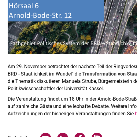
Am 29. November betrachtet der nächste Teil der Ringvorles
BRD - Staatlichkeit im Wandel" die
Transformation von Staa
die Thematik diskutieren Manuela Strube, Bürgermeisterin d
Politikwissenschaftler der Universität Kassel.
Die Veranstaltung findet um 18 Uhr in der Arnold-Bode-Straß
auf zahlreiche Gäste und eine lebhafte Debatte. Weitere Inf
Aufzeichnungen der bisherigen Veranstaltungen finden Sie
h
Seite über E-Mail teilen
Seite über WhatsApp teilen (exte
Seite über Facebook teil
Adresse der Sei