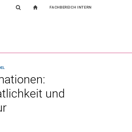
FACHBEREICH INTERN
igation
zur Startseite
Suchformular
chine
Für Beschäftigte
Suchen (öffnet externen Link in einem neuen Fenst
DEL
mationen:
tlichkeit und
ur