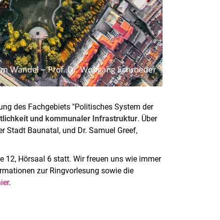
ung des Fachgebiets "Politisches System der
tlichkeit und kommunaler Infrastruktur
. Über
er Stadt Baunatal, und Dr. Samuel Greef,
e 12, Hörsaal 6 statt. Wir freuen uns wie immer
ormationen zur Ringvorlesung sowie die
ier
.
rner Link, öffnet neues Fenster)
en (externer Link, öffnet neues Fenster)
te kopieren