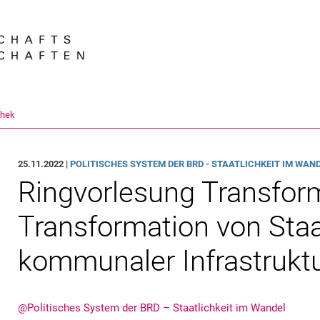
Springe direkt zu: Inhalt
Springe direkt zu: Suche
Springe direkt zu: Hauptnav
Suchmas
thek
25.11.2022 |
PO­LI­TI­SCHES SYS­TEM DER BRD - STAAT­LICH­KEIT IM WAN­
Ringvorlesung Transfor
Transformation von Staa
kommunaler Infrastrukt
@Politisches System der BRD – Staatlichkeit im Wandel