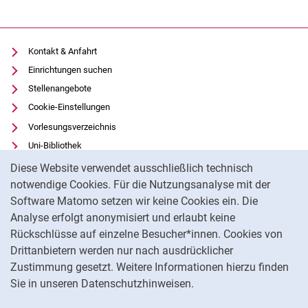
Kontakt & Anfahrt
Einrichtungen suchen
Stellenangebote
Cookie-Einstellungen
Vorlesungsverzeichnis
Uni-Bibliothek
Cookie-Hinweis
Moodle
Diese Website verwendet ausschließlich technisch
Panopto
notwendige Cookies. Für die Nutzungsanalyse mit der
Software Matomo setzen wir keine Cookies ein. Die
Datenschutz
Analyse erfolgt anonymisiert und erlaubt keine
Barrierefreiheit
Rückschlüsse auf einzelne Besucher*innen. Cookies von
Transparenter KI-Einsatz
Drittanbietern werden nur nach ausdrücklicher
Impressum
Zustimmung gesetzt. Weitere Informationen hierzu finden
Sie in unseren Datenschutzhinweisen.
Na