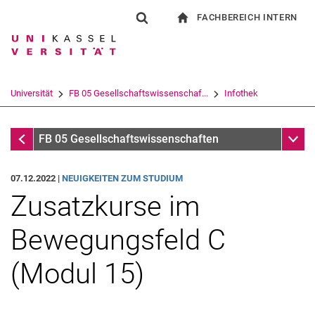
FACHBEREICH INTERN
Springe direkt zu: Inhalt
Springe direkt zu: Suche
Springe direkt zu: Hauptnav
zur Startseite
Suchformular
Suchbegriff
Für Beschäftigte
Suchmaschine
Universität
FB 05 Gesellschaftswissenschaf...
Infothek
Suchen (öffnet externen Link in einem 
Infothek
Unter
FB 05 Gesellschaftswissenschaften
07.12.2022 |
NEUIGKEITEN ZUM STUDIUM
Zusatzkurse im
Bewegungsfeld C
(Modul 15)