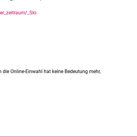
er_zeitraum/_Ski-
h die Online-Einwahl hat keine Bedeutung mehr,
rner Link, öffnet neues Fenster)
en (externer Link, öffnet neues Fenster)
te kopieren