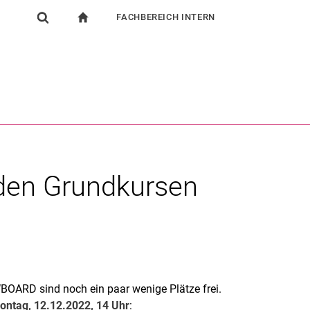
FACHBEREICH INTERN
igation
zur Startseite
Suchformular
chine
Für Beschäftigte
Suchen (öffnet externen Link in einem neuen Fenst
iden Grundkursen
OARD sind noch ein paar wenige Plätze frei.
ontag, 12.12.2022, 14 Uhr
: