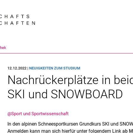
Springe direkt zu: Inhalt
Springe direkt zu: Suche
Springe direkt zu: Hauptnav
Suchmas
thek
12.12.2022 |
NEUIGKEITEN ZUM STUDIUM
Nachrückerplätze in be
SKI und SNOWBOARD
@Sport und Sportwissenschaft
In den alpinen Schneesportkursen Grundkurs SKI und SNOWB
Anmelden kann man sich hierfür unter folgendem Link
ab M