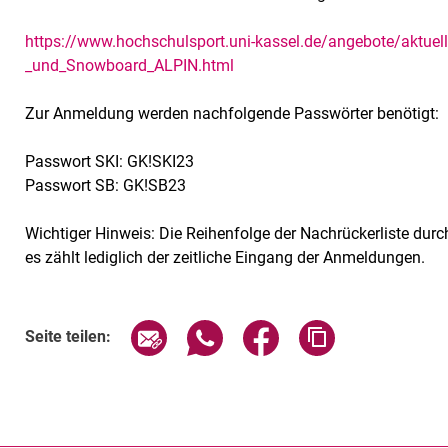
https://www.hochschulsport.uni-kassel.de/angebote/aktuell
_und_Snowboard_ALPIN.html
Zur Anmeldung werden nachfolgende Passwörter benötigt:
Passwort SKI: GK!SKI23
Passwort SB: GK!SB23
Wichtiger Hinweis: Die Reihenfolge der Nachrückerliste durc
es zählt lediglich der zeitliche Eingang der Anmeldungen.
Seite über E-Mail teilen
Seite über WhatsApp teilen (exte
Seite über Facebook teil
Adresse der Sei
Seite teilen: