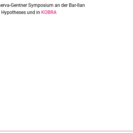
erva-Gentner Symposium an der Bar-Ilan
in Hypotheses und in
KOBRA
rner Link, öffnet neues Fenster)
en (externer Link, öffnet neues Fenster)
te kopieren