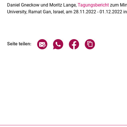
Daniel Gneckow und Moritz Lange,
Tagungsbericht
zum Min
University, Ramat Gan, Israel, am 28.11.2022 - 01.12.2022 
Seite über E-Mail teilen
Seite über WhatsApp teilen (exte
Seite über Facebook teil
Adresse der Sei
Seite teilen: