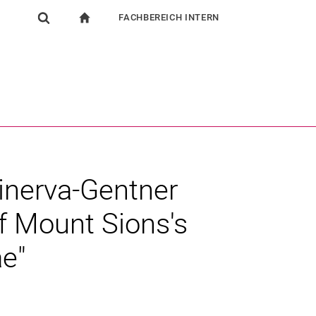
FACHBEREICH INTERN
igation
zur Startseite
Suchformular
chine
Für Beschäftigte
Suchen (öffnet externen Link in einem neuen Fenst
inerva-Gentner
 Mount Sions's
ae"