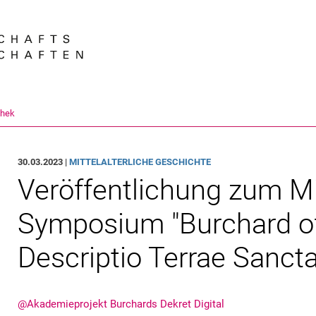
Springe direkt zu: Inhalt
Springe direkt zu: Suche
Springe direkt zu: Hauptnav
Suchmas
thek
30.03.2023 |
MITTELALTERLICHE GESCHICHTE
Veröffentlichung zum M
Symposium "Burchard of
Descriptio Terrae Sanct
@Akademieprojekt Burchards Dekret Digital