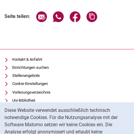
Verwandte Links
Seite über E-Mail teilen
Seite über WhatsApp teilen (exter
Seite über Facebook teile
Adresse der Seite
Seite teilen:
Kontakt & Anfahrt
Einrichtungen suchen
Stellenangebote
Cookie-Einstellungen
Vorlesungsverzeichnis
Uni-Bibliothek
Cookie-Hinweis
Moodle
Diese Website verwendet ausschließlich technisch
Panopto
notwendige Cookies. Für die Nutzungsanalyse mit der
Software Matomo setzen wir keine Cookies ein. Die
Datenschutz
Analyse erfolgt anonymisiert und erlaubt keine
Barrierefreiheit