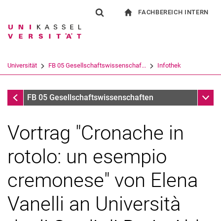
FACHBEREICH INTERN
Springe direkt zu: Inhalt
Springe direkt zu: Suche
Springe direkt zu: Hauptnav
zur Startseite
Suchformular
Suchbegriff
Für Beschäftigte
Suchmaschine
Universität
FB 05 Gesellschaftswissenschaf...
Infothek
Suchen (öffnet externen Link in einem 
Infothek
Unter
FB 05 Gesellschaftswissenschaften
Vortrag "Cronache in
rotolo: un esempio
cremonese" von Elena
Vanelli an Università