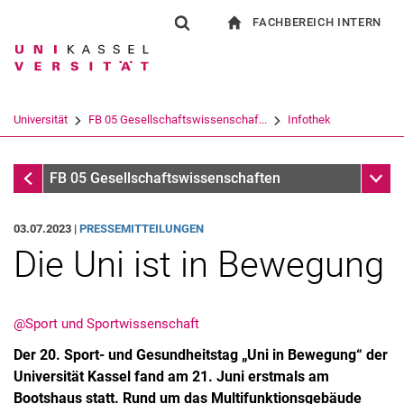
FACHBEREICH INTERN
Springe direkt zu: Inhalt
Springe direkt zu: Suche
Springe direkt zu: Hauptnav
zur Startseite
Suchformular
Suchbegriff
Für Beschäftigte
Suchmaschine
Universität
FB 05 Gesellschaftswissenschaf...
Infothek
Suchen (öffnet externen Link in einem 
Infothek
Unter
FB 05 Gesellschaftswissenschaften
03.07.2023 |
PRESSEMITTEILUNGEN
Die Uni ist in Bewegung
@Sport und Sportwissenschaft
Der 20. Sport- und Gesundheitstag „Uni in Bewegung“ der
Universität Kassel fand am 21. Juni erstmals am
Bootshaus statt. Rund um das Multifunktionsgebäude