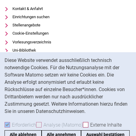
Kontakt & Anfahrt
Einrichtungen suchen
Stellenangebote
Cookie-Einstellungen
Vorlesungsverzeichnis
Uni-Bibliothek
Cookie-Hinweis
Moodle
Diese Website verwendet ausschließlich technisch
Panopto
notwendige Cookies. Für die Nutzungsanalyse mit der
Software Matomo setzen wir keine Cookies ein. Die
Datenschutz
Analyse erfolgt anonymisiert und erlaubt keine
Barrierefreiheit
Rückschlüsse auf einzelne Besucher*innen. Cookies von
Transparenter KI-Einsatz
Drittanbietern werden nur nach ausdrücklicher
Impressum
Zustimmung gesetzt. Weitere Informationen hierzu finden
Sie in unseren Datenschutzhinweisen.
Na
Erforderlich
Erforderliche Cookies akzeptieren
Analyse (Matomo)
Analyse-Cookies akzepti
Externe Inhalte
: Exte
Alle ablehnen
Alle annehmen
Auswahl bestätigen