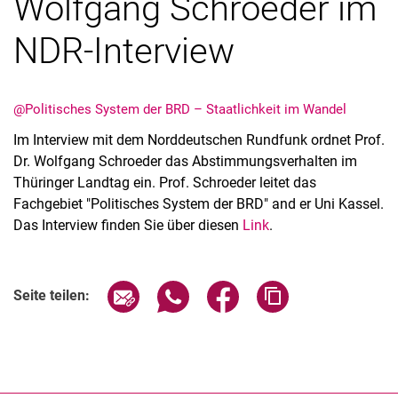
Wolfgang Schroeder im
NDR-Interview
@Politisches System der BRD – Staatlichkeit im Wandel
Im Interview mit dem Norddeutschen Rundfunk ordnet Prof.
Dr. Wolfgang Schroeder das Abstimmungsverhalten im
Thüringer Landtag ein. Prof. Schroeder leitet das
Fachgebiet "Politisches System der BRD" and er Uni Kassel.
Alle Meldungen
Das Interview finden Sie über diesen
Link
.
Alle Termine
Seite über E-Mail teilen
Seite über WhatsApp teilen (exter
Seite über Facebook teile
Adresse der Seite
Seite teilen: