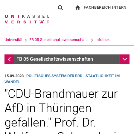
FACHBEREICH INTERN
Springe direkt zu: Inhalt
Springe direkt zu: Suche
Springe direkt zu: Hauptnav
zur Startseite
Suchformular
Suchbegriff
Für Beschäftigte
Suchmaschine
Universität
FB 05 Gesellschaftswissenschaf...
Infothek
Suchen (öffnet externen Link in einem 
Infothek
Unter
FB 05 Gesellschaftswissenschaften
15.09.2023 |
PO­LI­TI­SCHES SYS­TEM DER BRD - STAAT­LICH­KEIT IM
WAN­DEL
"CDU-Brandmauer zur
AfD in Thüringen
gefallen." Prof. Dr.