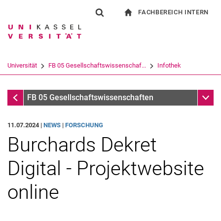
FACHBEREICH INTERN
Springe direkt zu: Inhalt
Springe direkt zu: Suche
Springe direkt zu: Hauptnav
zur Startseite
Suchformular
Suchbegriff
Für Beschäftigte
Suchmaschine
Universität
FB 05 Gesellschaftswissenschaf...
Infothek
Suchen (öffnet externen Link in einem 
Infothek
Unter
FB 05 Gesellschaftswissenschaften
11.07.2024 |
NEWS
|
FORSCHUNG
Burchards Dekret
Digital - Projektwebsite
online