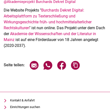
@Akademieprojekt Burchards Dekret Digital
Die Website Projekts "
Burchards Dekret Digital:
Arbeitsplattform zu Texterschließung und
Wirkungsgeschichte früh- und hochmittelalterlicher
Rechtskulturen
" ist nun online. Das Projekt unter dem Dach
der
Akademie der Wissenschaften und der Literatur in
Mainz
ist auf eine Förderdauer von 18 Jahren angelegt
(2020-2037).
Alle Meldungen
Alle Termine
Seite über E-Mail teilen
Seite über WhatsApp teilen (exter
Seite über Facebook teile
Adresse der Seite
Seite teilen:
Kontakt & Anfahrt
Einrichtungen suchen