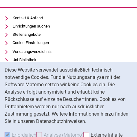
Kontakt & Anfahrt
Einrichtungen suchen
Stellenangebote
Cookie-Einstellungen
Vorlesungsverzeichnis
Uni-Bibliothek
Cookie-Hinweis
Moodle
Diese Website verwendet ausschließlich technisch
Panopto
notwendige Cookies. Für die Nutzungsanalyse mit der
Software Matomo setzen wir keine Cookies ein. Die
Datenschutz
Analyse erfolgt anonymisiert und erlaubt keine
Barrierefreiheit
Rückschlüsse auf einzelne Besucher*innen. Cookies von
Transparenter KI-Einsatz
Drittanbietern werden nur nach ausdrücklicher
Impressum
Zustimmung gesetzt. Weitere Informationen hierzu finden
Sie in unseren Datenschutzhinweisen.
Na
Erforderlich
Erforderliche Cookies akzeptieren
Analyse (Matomo)
Analyse-Cookies akzepti
Externe Inhalte
: Exte