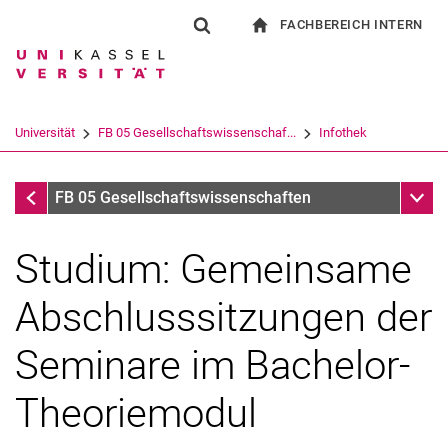
FACHBEREICH INTERN
Springe direkt zu: Inhalt
Springe direkt zu: Suche
Springe direkt zu: Hauptnav
zur Startseite
Suchformular
Suchbegriff
Für Beschäftigte
Suchmaschine
Universität
FB 05 Gesellschaftswissenschaf...
Infothek
Suchen (öffnet externen Link in einem 
Infothek
Unter
FB 05 Gesellschaftswissenschaften
Studium: Gemeinsame
Abschlusssitzungen der
Seminare im Bachelor-
Theoriemodul