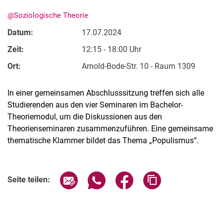
@Soziologische Theorie
Datum:
17.07.2024
Zeit:
12:15 - 18:00 Uhr
Ort:
Arnold-Bode-Str. 10 - Raum 1309
In einer gemeinsamen Abschlusssitzung treffen sich alle
Studierenden aus den vier Seminaren im Bachelor-
Alle Meldungen
Theoriemodul, um die Diskussionen aus den
Theorienseminaren zusammenzuführen. Eine gemeinsame
Alle Termine
thematische Klammer bildet das Thema „Populismus“.
Verwandte Links
Seite über E-Mail teilen
Seite über WhatsApp teilen (exter
Seite über Facebook teile
Adresse der Seite
Seite teilen: