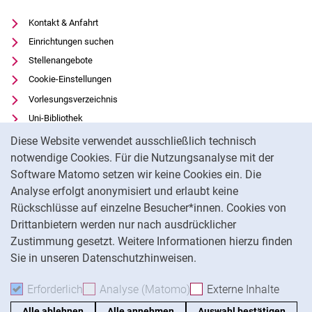
Kontakt & Anfahrt
Einrichtungen suchen
Stellenangebote
Cookie-Einstellungen
Vorlesungsverzeichnis
Uni-Bibliothek
Cookie-Hinweis
Moodle
Diese Website verwendet ausschließlich technisch
Panopto
notwendige Cookies. Für die Nutzungsanalyse mit der
Software Matomo setzen wir keine Cookies ein. Die
Datenschutz
Analyse erfolgt anonymisiert und erlaubt keine
Barrierefreiheit
Rückschlüsse auf einzelne Besucher*innen. Cookies von
Transparenter KI-Einsatz
Drittanbietern werden nur nach ausdrücklicher
Impressum
Zustimmung gesetzt. Weitere Informationen hierzu finden
Sie in unseren Datenschutzhinweisen.
Na
Erforderlich
Erforderliche Cookies akzeptieren
Analyse (Matomo)
Analyse-Cookies akzepti
Externe Inhalte
: Exte
Alle ablehnen
Alle annehmen
Auswahl bestätigen