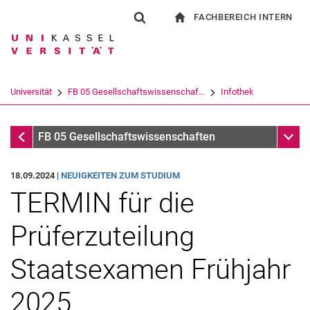
FACHBEREICH INTERN
Springe direkt zu: Inhalt
Springe direkt zu: Suche
Springe direkt zu: Hauptnav
zur Startseite
Suchformular
Suchbegriff
Für Beschäftigte
Suchmaschine
Universität
FB 05 Gesellschaftswissenschaf...
Infothek
Suchen (öffnet externen Link in einem 
Infothek
Unter
FB 05 Gesellschaftswissenschaften
18.09.2024 |
NEUIGKEITEN ZUM STUDIUM
TERMIN für die
Prüferzuteilung
Staatsexamen Frühjahr
2025