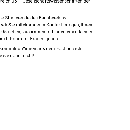
reich 05 – Gesellschaftswissenschaften der
nale Studierende des Fachbereichs
wir Sie miteinander in Kontakt bringen, Ihnen
h 05 geben, zusammen mit Ihnen einen kleinen
auch Raum für Fragen geben.
e Kommiliton*innen aus dem Fachbereich
 sie daher nicht!
rner Link, öffnet neues Fenster)
en (externer Link, öffnet neues Fenster)
te kopieren