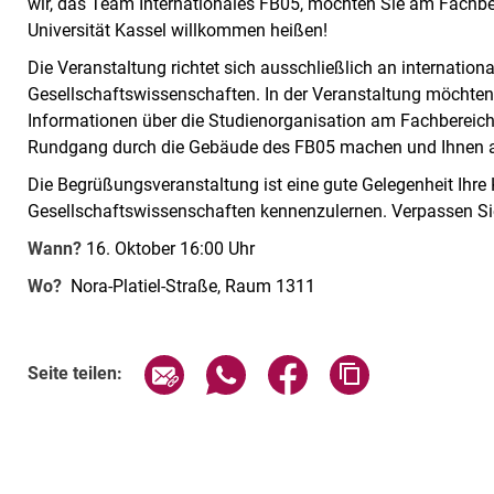
wir, das Team Internationales FB05, möchten Sie am Fachbe
Universität Kassel willkommen heißen!
Die Veranstaltung richtet sich ausschließlich an internatio
Gesellschaftswissenschaften. In der Veranstaltung möchten 
Informationen über die Studienorganisation am Fachbereic
Rundgang durch die Gebäude des FB05 machen und Ihnen 
Die Begrüßungsveranstaltung ist eine gute Gelegenheit Ihr
Gesellschaftswissenschaften kennenzulernen. Verpassen Sie
Wann?
16. Oktober 16:00 Uhr
Wo?
Nora-Platiel-Straße, Raum 1311
Seite über E-Mail teilen
Seite über WhatsApp teilen (exte
Seite über Facebook teil
Adresse der Sei
Seite teilen: