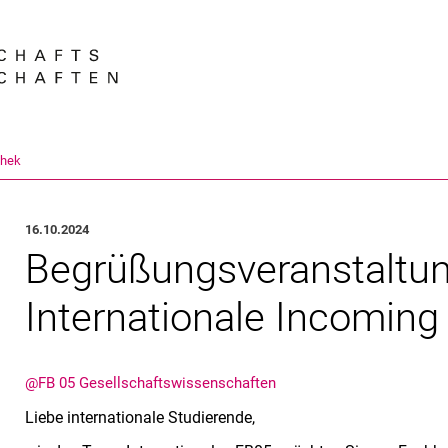
Springe direkt zu: Inhalt
Springe direkt zu: Suche
Springe direkt zu: Hauptnav
Suchmas
thek
16.10.2024
Begrüßungsveranstaltun
Internationale Incoming
@FB 05 Gesellschaftswissenschaften
Liebe internationale Studierende,