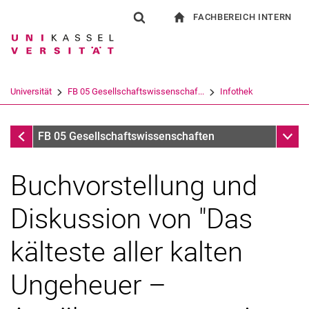
FACHBEREICH INTERN
Springe direkt zu: Inhalt
Springe direkt zu: Suche
Springe direkt zu: Hauptnav
zur Startseite
Suchformular
Suchbegriff
Für Beschäftigte
Suchmaschine
Universität
FB 05 Gesellschaftswissenschaf...
Infothek
Suchen (öffnet externen Link in einem 
Infothek
Unter
FB 05 Gesellschaftswissenschaften
Buchvorstellung und
Diskussion von "Das
kälteste aller kalten
Ungeheuer –