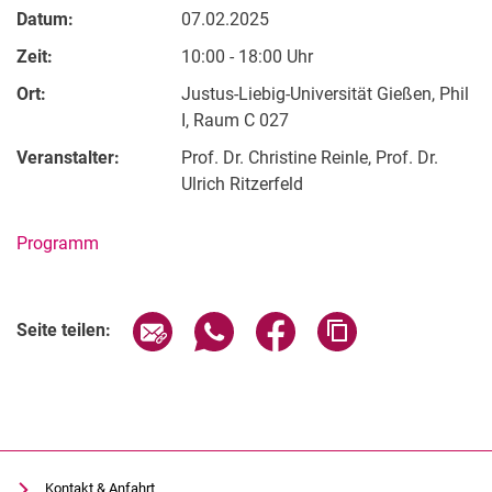
Datum:
07.02.2025
Zeit:
10:00 - 18:00 Uhr
Ort:
Justus-Liebig-Universität Gießen, Phil
I, Raum C 027
Veranstalter:
Prof. Dr. Christine Reinle, Prof. Dr.
Ulrich Ritzerfeld
Programm
Alle Meldungen
Alle Termine
Verwandte Links
Seite über E-Mail teilen
Seite über WhatsApp teilen (exter
Seite über Facebook teile
Adresse der Seite
Seite teilen:
Kontakt & Anfahrt