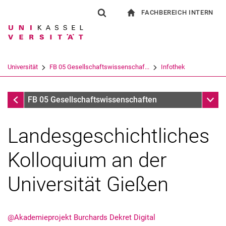
FACHBEREICH INTERN
Springe direkt zu: Inhalt
Springe direkt zu: Suche
Springe direkt zu: Hauptnav
zur Startseite
Suchformular
Suchbegriff
Für Beschäftigte
Suchmaschine
Universität
FB 05 Gesellschaftswissenschaf...
Infothek
Suchen (öffnet externen Link in einem 
Infothek
Unter
FB 05 Gesellschaftswissenschaften
Landesgeschichtliches
Kolloquium an der
Universität Gießen
@Akademieprojekt Burchards Dekret Digital