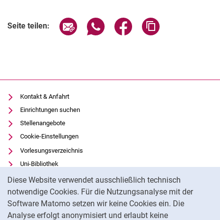
Seite über E-Mail teilen
Seite über WhatsApp teilen (exter
Seite über Facebook teile
Adresse der Seite
Seite teilen:
Kontakt & Anfahrt
Einrichtungen suchen
Stellenangebote
Cookie-Einstellungen
Vorlesungsverzeichnis
Uni-Bibliothek
Cookie-Hinweis
Moodle
Diese Website verwendet ausschließlich technisch
Panopto
notwendige Cookies. Für die Nutzungsanalyse mit der
Software Matomo setzen wir keine Cookies ein. Die
Datenschutz
Analyse erfolgt anonymisiert und erlaubt keine
Barrierefreiheit