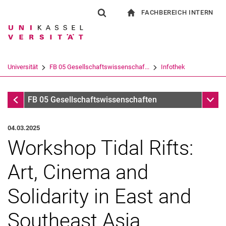
FACHBEREICH INTERN
Springe direkt zu: Inhalt
Springe direkt zu: Suche
Springe direkt zu: Hauptnav
zur Startseite
Suchformular
Suchbegriff
Für Beschäftigte
Suchmaschine
Universität
FB 05 Gesellschaftswissenschaf...
Infothek
Suchen (öffnet externen Link in einem 
Infothek
Unter
FB 05 Gesellschaftswissenschaften
04.03.2025
Workshop Tidal Rifts:
Art, Cinema and
Solidarity in East and
Southeast Asia