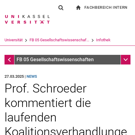
FACHBEREICH INTERN
Springe direkt zu: Inhalt
Springe direkt zu: Suche
Springe direkt zu: Hauptnav
zur Startseite
Suchformular
Suchbegriff
Für Beschäftigte
Suchmaschine
Universität
FB 05 Gesellschaftswissenschaf...
Infothek
Suchen (öffnet externen Link in einem 
Infothek
Unter
FB 05 Gesellschaftswissenschaften
27.03.2025 |
NEWS
Prof. Schroeder
kommentiert die
laufenden
Koalitionsverhandlunge