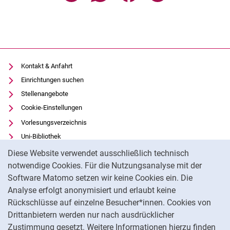
Kontakt & Anfahrt
Einrichtungen suchen
Stellenangebote
Cookie-Einstellungen
Vorlesungsverzeichnis
Uni-Bibliothek
Cookie-Hinweis
Moodle
Diese Website verwendet ausschließlich technisch
Panopto
notwendige Cookies. Für die Nutzungsanalyse mit der
Software Matomo setzen wir keine Cookies ein. Die
Datenschutz
Analyse erfolgt anonymisiert und erlaubt keine
Barrierefreiheit
Rückschlüsse auf einzelne Besucher*innen. Cookies von
Transparenter KI-Einsatz
Drittanbietern werden nur nach ausdrücklicher
Impressum
Zustimmung gesetzt. Weitere Informationen hierzu finden