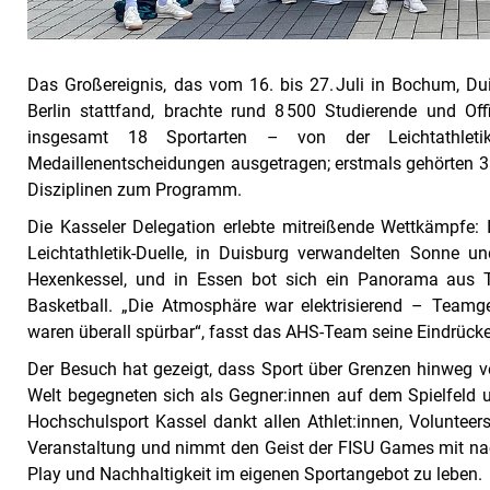
Das Großereignis, das vom 16. bis 27. Juli in Bochum, Du
Berlin stattfand, brachte rund 8 500 Studierende und O
insgesamt 18 Sportarten – von der Leichtathl
Medaillenentscheidungen ausgetragen; erstmals gehörten 3
Disziplinen zum Programm.
Die Kasseler Delegation erlebte mitreißende Wettkämpfe: 
Leichtathletik‑Duelle, in Duisburg verwandelten Sonne u
Hexenkessel, und in Essen bot sich ein Panorama aus T
Basketball. „Die Atmosphäre war elektrisierend – Teamgei
waren überall spürbar“, fasst das AHS-Team seine Eindrüc
Der Besuch hat gezeigt, dass Sport über Grenzen hinweg v
Welt begegneten sich als Gegner:innen auf dem Spielfeld u
Hochschulsport Kassel dankt allen Athlet:innen, Volunteers
Veranstaltung und nimmt den Geist der FISU Games mit nach
Play und Nachhaltigkeit im eigenen Sportangebot zu leben.