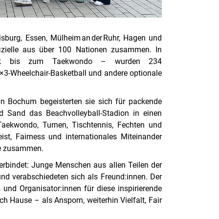
isburg, Essen, Mülheim an der Ruhr, Hagen und
ffizielle aus über 100 Nationen zusammen. In
etik bis zum Taekwondo – wurden 234
×3‑Wheelchair‑Basketball und andere optionale
In Bochum begeisterten sie sich für packende
nd Sand das Beachvolleyball‑Stadion in einen
aekwondo, Turnen, Tischtennis, Fechten und
st, Fairness und internationales Miteinander
ke zusammen.
erbindet: Junge Menschen aus allen Teilen der
nd verabschiedeten sich als Freund:innen. Der
 und Organisator:innen für diese inspirierende
 Hause – als Ansporn, weiterhin Vielfalt, Fair