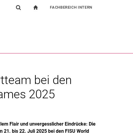
FACHBEREICH INTERN
igation
zur Startseite
Suchformular
chine
Für Beschäftigte
Suchen (öffnet externen Link in einem neuen Fenst
tteam bei den
Games 2025
alem Flair und unvergesslicher Eindrücke: Die
21. bis 22. Juli 2025 bei den FISU World