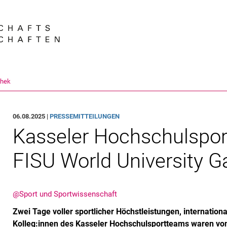
Springe direkt zu: Inhalt
Springe direkt zu: Suche
Springe direkt zu: Hauptnav
Suchmas
thek
06.08.2025 |
PRESSEMITTEILUNGEN
Kasseler Hochschulspor
FISU World University 
@Sport und Sportwissenschaft
Zwei Tage voller sportlicher Höchstleistungen, internation
Kolleg:innen des Kasseler Hochschulsportteams waren vom 