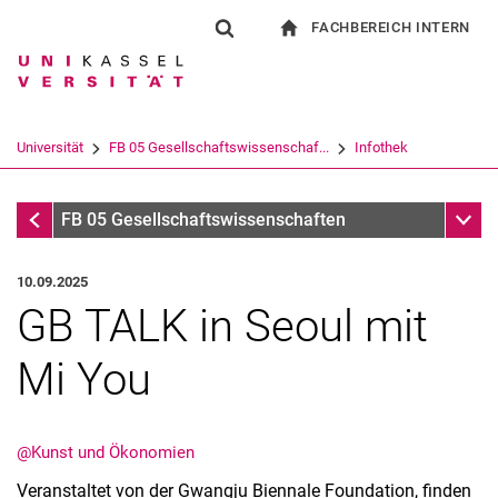
FACHBEREICH INTERN
Springe direkt zu: Inhalt
Springe direkt zu: Suche
Springe direkt zu: Hauptnav
zur Startseite
Suchformular
Suchbegriff
Für Beschäftigte
Suchmaschine
Universität
FB 05 Gesellschaftswissenschaf...
Infothek
Suchen (öffnet externen Link in einem 
Infothek
Unter
FB 05 Gesellschaftswissenschaften
10.09.2025
GB TALK in Seoul mit
Mi You
@Kunst und Ökonomien
Veranstaltet von der Gwangju Biennale Foundation, finden