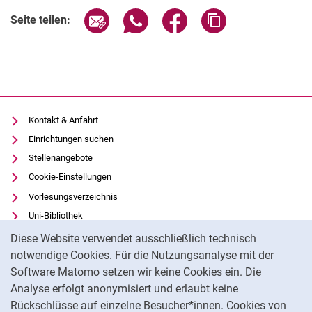
Seite über E-Mail teilen
Seite über WhatsApp teilen (exter
Seite über Facebook teile
Adresse der Seite
Seite teilen:
Kontakt & Anfahrt
Einrichtungen suchen
Stellenangebote
Cookie-Einstellungen
Vorlesungsverzeichnis
Uni-Bibliothek
Cookie-Hinweis
Moodle
Diese Website verwendet ausschließlich technisch
Panopto
notwendige Cookies. Für die Nutzungsanalyse mit der
Software Matomo setzen wir keine Cookies ein. Die
Datenschutz
Analyse erfolgt anonymisiert und erlaubt keine
Barrierefreiheit
Rückschlüsse auf einzelne Besucher*innen. Cookies von
Transparenter KI-Einsatz