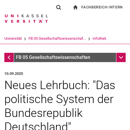
FACHBEREICH INTERN
Springe direkt zu: Inhalt
Springe direkt zu: Suche
Springe direkt zu: Hauptnav
zur Startseite
Suchformular
Suchbegriff
Für Beschäftigte
Suchmaschine
Universität
FB 05 Gesellschaftswissenschaf...
Infothek
Suchen (öffnet externen Link in einem 
Infothek
Unter
FB 05 Gesellschaftswissenschaften
10.09.2025
Neues Lehrbuch: "Das
politische System der
Bundesrepublik
Deutschland"