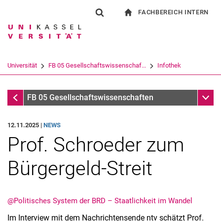
FACHBEREICH INTERN
Springe direkt zu: Inhalt
Springe direkt zu: Suche
Springe direkt zu: Hauptnav
zur Startseite
Suchformular
Suchbegriff
Für Beschäftigte
Suchmaschine
Universität
FB 05 Gesellschaftswissenschaf...
Infothek
Suchen (öffnet externen Link in einem 
Infothek
Unter
FB 05 Gesellschaftswissenschaften
12.11.2025 |
NEWS
Prof. Schroeder zum
Bürgergeld-Streit
@Politisches System der BRD – Staatlichkeit im Wandel
Im Interview mit dem Nachrichtensende ntv schätzt Prof.