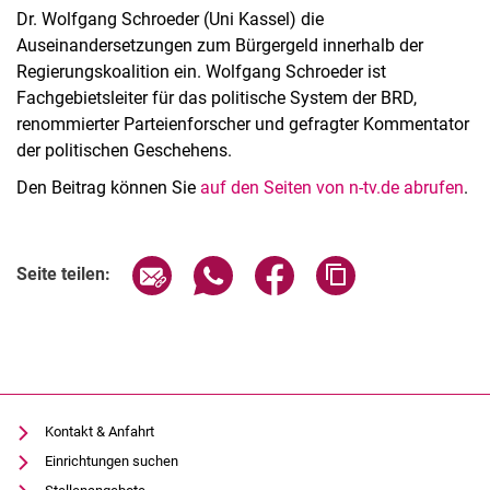
Dr. Wolfgang Schroeder (Uni Kassel) die
Auseinandersetzungen zum Bürgergeld innerhalb der
Regierungskoalition ein. Wolfgang Schroeder ist
Fachgebietsleiter für das politische System der BRD,
renommierter Parteienforscher und gefragter Kommentator
der politischen Geschehens.
Den Beitrag können Sie
auf den Seiten von n-tv.de abrufen
.
Alle Meldungen
Seite über E-Mail teilen
Seite über WhatsApp teilen (exter
Seite über Facebook teile
Adresse der Seite
Seite teilen:
Alle Termine
Kontakt & Anfahrt
Einrichtungen suchen