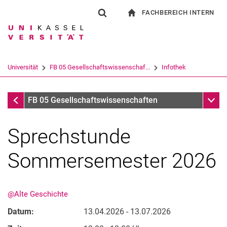
FACHBEREICH INTERN
Springe direkt zu: Inhalt
Springe direkt zu: Suche
Springe direkt zu: Hauptnav
zur Startseite
Suchformular
Suchbegriff
Für Beschäftigte
Suchmaschine
Universität
FB 05 Gesellschaftswissenschaf...
Infothek
Suchen (öffnet externen Link in einem 
Infothek
Unter
FB 05 Gesellschaftswissenschaften
Sprechstunde
Sommersemester 2026
@Alte Geschichte
Datum:
13.04.2026 - 13.07.2026