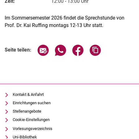
Zeit:
12:00 - 13:00 Uhr
Im Sommersemester 2026 findet die Sprechstunde von
Prof. Dr. Kai Ruffing montags 12-13 Uhr statt.
Verwandte Links
Seite über E-Mail teilen
Seite über WhatsApp teilen (exter
Seite über Facebook teile
Adresse der Seite
Seite teilen:
Alle Meldungen
Alle Termine
Kontakt & Anfahrt
Einrichtungen suchen
Stellenangebote
Cookie-Einstellungen
Vorlesungsverzeichnis
Uni-Bibliothek