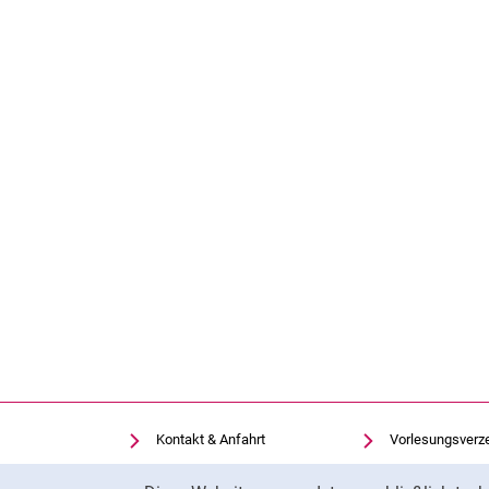
Kontakt & Anfahrt
Vorlesungsverz
Einrichtungen suchen
Uni-Bibliothek
Cookie-Hinweis