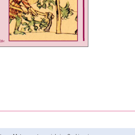
rner Link, öffnet neues Fenster)
en (externer Link, öffnet neues Fenster)
te kopieren