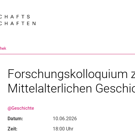
Springe direkt zu: Inhalt
Springe direkt zu: Suche
Springe direkt zu: Hauptnav
Suchmas
thek
Forschungskolloquium 
Mittelalterlichen Gesch
@Geschichte
Datum:
10.06.2026
Zeit:
18:00 Uhr