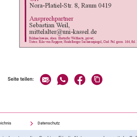
Verwandte Links
Seite über E-Mail teilen
Seite über WhatsApp teilen (exte
Seite über Facebook teil
Adresse der Sei
Seite teilen:
eichnis
Datenschutz
Barrierefreiheit