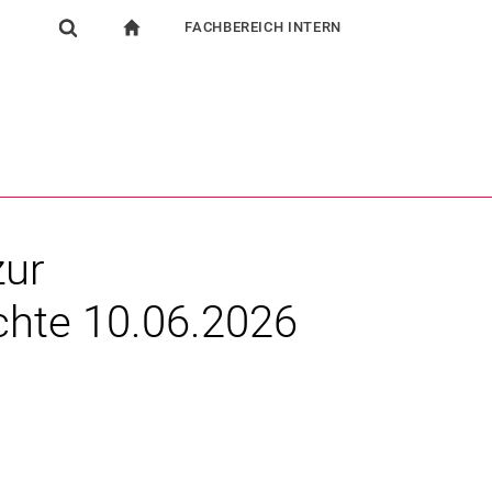
FACHBEREICH INTERN
igation
zur Startseite
Suchformular
chine
Für Beschäftigte
Suchen (öffnet externen Link in einem neuen Fenst
zur
ichte 10.06.2026