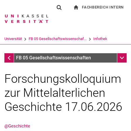
FACHBEREICH INTERN
Springe direkt zu: Inhalt
Springe direkt zu: Suche
Springe direkt zu: Hauptnav
zur Startseite
Suchformular
Suchbegriff
Für Beschäftigte
Suchmaschine
Universität
FB 05 Gesellschaftswissenschaf...
Infothek
Suchen (öffnet externen Link in einem 
Infothek
Unter
FB 05 Gesellschaftswissenschaften
Forschungskolloquium
zur Mittelalterlichen
Geschichte 17.06.2026
@Geschichte