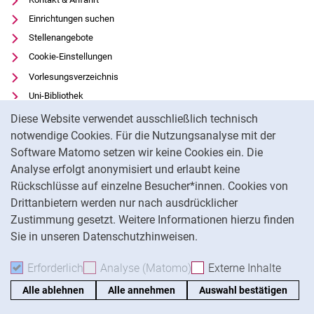
Einrichtungen suchen
Stellenangebote
Cookie-Einstellungen
Vorlesungsverzeichnis
Uni-Bibliothek
Cookie-Hinweis
Moodle
Diese Website verwendet ausschließlich technisch
Panopto
notwendige Cookies. Für die Nutzungsanalyse mit der
Software Matomo setzen wir keine Cookies ein. Die
Datenschutz
Analyse erfolgt anonymisiert und erlaubt keine
Barrierefreiheit
Rückschlüsse auf einzelne Besucher*innen. Cookies von
Transparenter KI-Einsatz
Drittanbietern werden nur nach ausdrücklicher
Impressum
Zustimmung gesetzt. Weitere Informationen hierzu finden
Sie in unseren Datenschutzhinweisen.
Na
Erforderlich
Erforderliche Cookies akzeptieren
Analyse (Matomo)
Analyse-Cookies akzepti
Externe Inhalte
: Exte
Alle ablehnen
Alle annehmen
Auswahl bestätigen