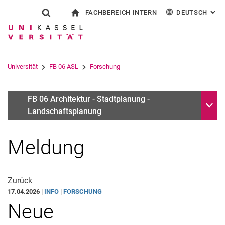
FACHBEREICH INTERN
DEUTSCH
: AL
Springe direkt zu: Inhalt
Springe direkt zu: Suche
Springe direkt zu: Hauptnav
zur Startseite
Suchformular
Suchbegriff
Für Beschäftigte
English
Suchmaschine
Universität
FB 06 ASL
Forschung
Suchen (öffnet externen Link in einem 
Unter
Aktuelles und Veranstaltungen
FB 06 Architektur - Stadtplanung -
Landschaftsplanung
Meldung
Forschungsverbünde
Zurück
Promotion / Künstlerische Qualifikation
17.04.2026 |
INFO
|
FORSCHUNG
Graduiertenförderung
Neue
Forschungsinfrastruktur