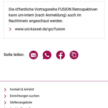
Die öffentliche Vortragsreihe FUSION Retrospektiven
kann uni-intern (nach Anmeldung) auch im
Nachhinein angeschaut werden.
www.uni-kassel.de/go/fusion
Kontakte
Seite über E-Mail teilen
Seite über WhatsApp teilen (exter
Seite über Facebook teile
Adresse der Seite
Seite teilen:
Semesterinformationen
Newsletter
Stellenausschreibungen
Publikationen
Presse- und Öffentlichkeitsarbeit
Webredaktion
Kontakt & Anfahrt
Webseite R:ein
Einrichtungen suchen
Stellenangebote