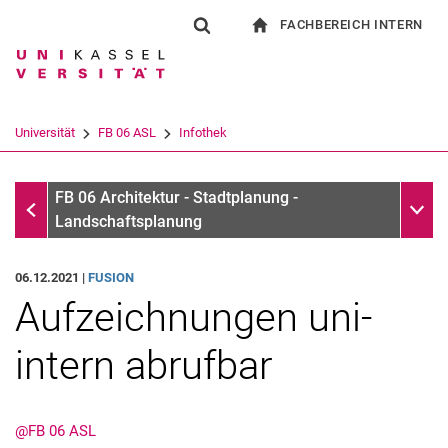
FACHBEREICH INTERN
Springe direkt zu: Inhalt
Springe direkt zu: Suche
Springe direkt zu: Hauptnav
zur Startseite
Suchformular
Suchbegriff
Für Beschäftigte
Suchmaschine
Universität
FB 06 ASL
Infothek
Suchen (öffnet externen Link in einem 
Infothek
Unter
FB 06 Architektur - Stadtplanung -
Landschaftsplanung
06.12.2021 |
FUSION
Aufzeichnungen uni-
intern abrufbar
@FB 06 ASL