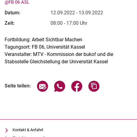
@FB 06 ASL
Datum:
12.09.2022 - 13.09.2022
Zeit:
08:00 - 17:00 Uhr
Fortbildung: Arbeit Sichtbar Machen
Tagungsort: FB 06, Universität Kassel
Veranstalter: MTV - Kommission der bukof und die
Stabsstelle Gleichstellung der Universität Kassel
Kontakte
Semesterinformationen
Verwandte Links
Newsletter
Seite über E-Mail teilen
Seite über WhatsApp teilen (exter
Seite über Facebook teile
Adresse der Seite
Seite teilen:
Stellenausschreibungen
Publikationen
Presse- und Öffentlichkeitsarbeit
Webredaktion
Webseite R:ein
Kontakt & Anfahrt