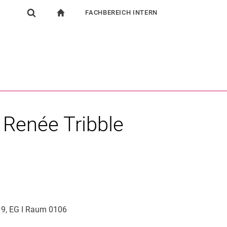
FACHBEREICH INTERN
igation
zur Startseite
Suchformular
chine
Für Beschäftigte
Suchen (öffnet externen Link in einem neuen Fenst
. Renée Tribble
z 9, EG I Raum 0106