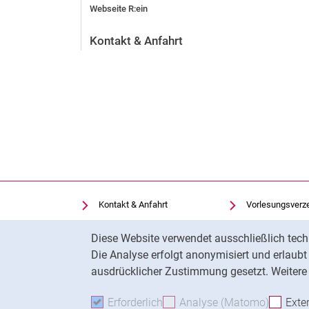
Webseite R:ein
Kontakt & Anfahrt
Kontakt & Anfahrt
Vorlesungsverz
Einrichtungen suchen
Uni-Bibliothek
Cookie-Hinweis
Diese Website verwendet ausschließlich tech
Stellenangebote
Moodle
Die Analyse erfolgt anonymisiert und erlaub
Cookie-Einstellungen
Panopto
ausdrücklicher Zustimmung gesetzt. Weitere 
Erforderlich
Erforderliche Cookies akzeptie
Analyse (Matomo)
Analyse
Exte