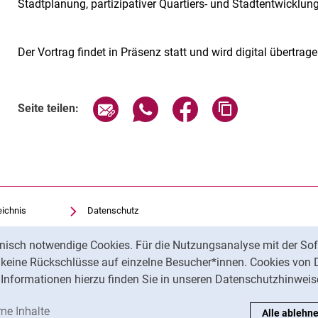
Stadtplanung, partizipativer Quartiers- und Stadtentwicklu
Der Vortrag findet in Präsenz statt und wird digital übertrag
Verwandte Links
Seite über E-Mail teilen
Seite über WhatsApp teilen (exte
Seite über Facebook teil
Adresse der Sei
Seite teilen:
eichnis
Datenschutz
Barrierefreiheit
nisch notwendige Cookies. Für die Nutzungsanalyse mit der Sof
Transparenter KI-Einsatz
t keine Rückschlüsse auf einzelne Besucher*innen. Cookies von 
Impressum
Informationen hierzu finden Sie in unseren Datenschutzhinweis
ren
-Cookies akzeptieren
rne Inhalte
: Externe Inhalte / Cookies akzeptieren
Alle ablehn