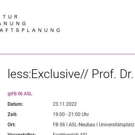
Springe direkt zu: Inhalt
Springe direkt zu: Suche
Springe direkt zu: Hauptnav
Suchmas
less:Exclusive// Prof. Dr
@FB 06 ASL
Datum:
23.11.2022
Zeit:
19:00 - 21:00 Uhr
Ort:
FB 06 I ASL-Neubau I Universitätsplat
Veranstalter:
Fachbereich ASL