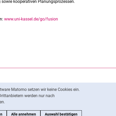
ng sowie kooperativen Planungsprozessen.
en:
www.uni-kassel.de/go/fusion
rner Link, öffnet neues Fenster)
en (externer Link, öffnet neues Fenster)
te kopieren
tware Matomo setzen wir keine Cookies ein.
Nach oben
Drittanbietern werden nur nach
en.
en
Alle annehmen
Auswahl bestätigen