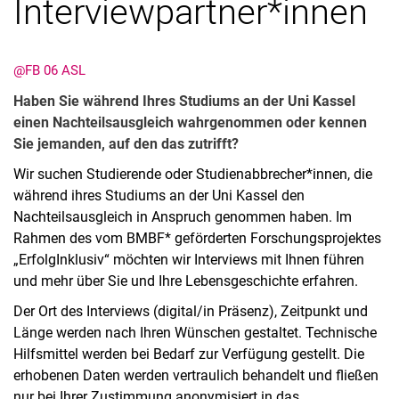
Interviewpartner*innen
@FB 06 ASL
Haben Sie während Ihres Studiums an der Uni Kassel
einen Nachteilsausgleich wahrgenommen oder kennen
Sie jemanden, auf den das zutrifft?
Wir suchen Studierende oder Studienabbrecher*innen, die
Kontakte
während ihres Studiums an der Uni Kassel den
Semesterinformationen
Nachteilsausgleich in Anspruch genommen haben. Im
Newsletter
Rahmen des vom BMBF* geförderten Forschungsprojektes
Stellenausschreibungen
„ErfolgInklusiv“ möchten wir Interviews mit Ihnen führen
und mehr über Sie und Ihre Lebensgeschichte erfahren.
Publikationen
Presse- und Öffentlichkeitsarbeit
Der Ort des Interviews (digital/in Präsenz), Zeitpunkt und
Webredaktion
Länge werden nach Ihren Wünschen gestaltet. Technische
Hilfsmittel werden bei Bedarf zur Verfügung gestellt. Die
Webseite R:ein
erhobenen Daten werden vertraulich behandelt und fließen
nur bei Ihrer Zustimmung anonymisiert in das