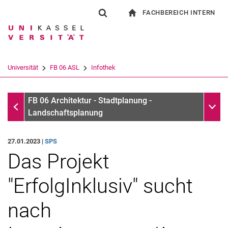
FACHBEREICH INTERN
Springe direkt zu: Inhalt
Springe direkt zu: Suche
Springe direkt zu: Hauptnav
zur Startseite
Suchformular
Suchbegriff
Für Beschäftigte
Suchmaschine
Universität
FB 06 ASL
Infothek
Suchen (öffnet externen Link in einem 
Infothek
Unter
FB 06 Architektur - Stadtplanung -
Landschaftsplanung
27.01.2023 |
SPS
Das Projekt
"ErfolgInklusiv" sucht
nach