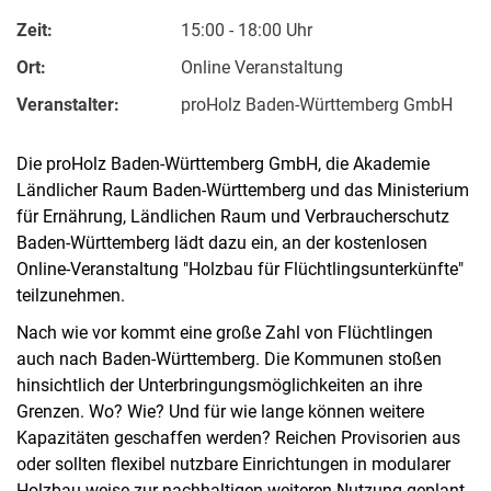
Zeit:
15:00 - 18:00 Uhr
Ort:
Online Veranstaltung
Veranstalter:
proHolz Baden-Württemberg GmbH
Die proHolz Baden-Württemberg GmbH, die Akademie
Ländlicher Raum Baden-Württemberg und das Ministerium
für Ernährung, Ländlichen Raum und Verbraucherschutz
Kontakte
Baden-Württemberg lädt dazu ein, an der kostenlosen
Semesterinformationen
Online-Veranstaltung "Holzbau für Flüchtlingsunterkünfte"
Newsletter
teilzunehmen.
Stellenausschreibungen
Nach wie vor kommt eine große Zahl von Flüchtlingen
Publikationen
auch nach Baden-Württemberg. Die Kommunen stoßen
Presse- und Öffentlichkeitsarbeit
hinsichtlich der Unterbringungsmöglichkeiten an ihre
Webredaktion
Grenzen. Wo? Wie? Und für wie lange können weitere
Kapazitäten geschaffen werden? Reichen Provisorien aus
Webseite R:ein
oder sollten flexibel nutzbare Einrichtungen in modularer
Holzbau­ weise zur nachhaltigen weiteren Nutzung geplant