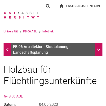
FACHBEREICH INTERN
Springe direkt zu: Inhalt
Springe direkt zu: Suche
Springe direkt zu: Hauptnav
zur Startseite
Suchformular
Suchbegriff
Für Beschäftigte
Suchmaschine
Universität
FB 06 ASL
Infothek
Suchen (öffnet externen Link in einem 
Infothek
Unter
FB 06 Architektur - Stadtplanung -
Landschaftsplanung
Holzbau für
Flüchtlingsunterkünfte
@FB 06 ASL
Datum:
04.05.2023