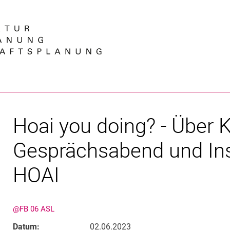
Springe direkt zu: Inhalt
Springe direkt zu: Suche
Springe direkt zu: Hauptnav
Suchmas
Hoai you doing? - Über K
Gesprächsabend und Ins
HOAI
@FB 06 ASL
Datum:
02.06.2023