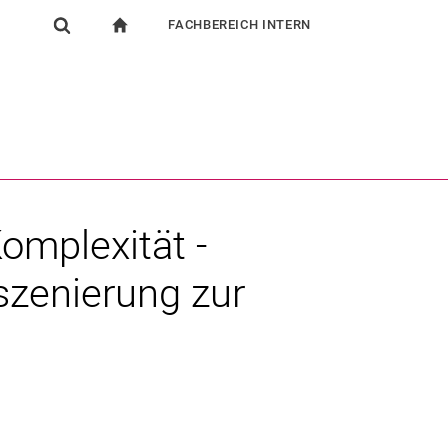
FACHBEREICH INTERN
igation
zur Startseite
Suchformular
chine
Für Beschäftigte
Suchen (öffnet externen Link in einem neuen Fenst
omplexität -
zenierung zur