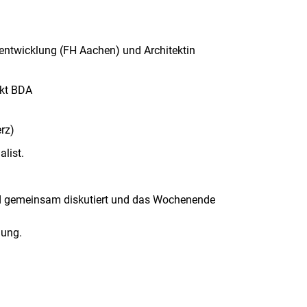
ntwicklung (FH Aachen) und Architektin
ekt BDA
rz)
alist.
d gemeinsam diskutiert und das Wochenende
dung.