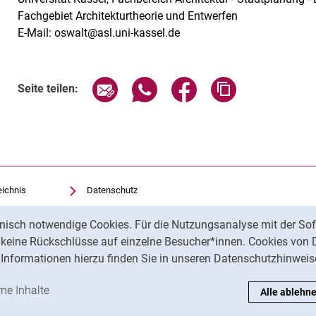
Fachgebiet Architekturtheorie und Entwerfen
E-Mail: oswalt@asl.uni-kassel.de
Seite über E-Mail teilen
Seite über WhatsApp teilen (exte
Seite über Facebook teil
Adresse der Sei
Seite teilen:
eichnis
Datenschutz
Barrierefreiheit
nisch notwendige Cookies. Für die Nutzungsanalyse mit der Sof
Transparenter KI-Einsatz
t keine Rückschlüsse auf einzelne Besucher*innen. Cookies von 
Impressum
Informationen hierzu finden Sie in unseren Datenschutzhinweis
ren
-Cookies akzeptieren
rne Inhalte
: Externe Inhalte / Cookies akzeptieren
Alle ablehn