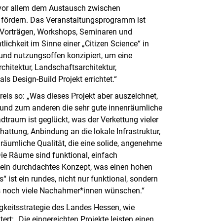
s“ vor allem dem Austausch zwischen
t fördern. Das Veranstaltungsprogramm ist
, Vorträgen, Workshops, Seminaren und
tlichkeit im Sinne einer „Citizen Science“ in
 und nutzungsoffen konzipiert, um eine
chitektur, Landschaftsarchitektur,
s Design-Build Projekt errichtet.“
is so: „Was dieses Projekt aber auszeichnet,
 und zum anderen die sehr gute innenräumliche
traum ist geglückt, was der Verkettung vieler
attung, Anbindung an die lokale Infrastruktur,
nräumliche Qualität, die eine solide, angenehme
ie Räume sind funktional, einfach
ein durchdachtes Konzept, was einen hohen
ist ein rundes, nicht nur funktional, sondern
ns noch viele Nachahmer*innen wünschen.“
igkeitsstrategie des Landes Hessen, wie
rt: „Die eingereichten Projekte leisten einen