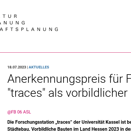
Springe direkt zu: Inhalt
Springe direkt zu: Suche
Springe direkt zu: Hauptnav
Suchmas
18.07.2023 |
AKTUELLES
Anerkennungspreis für 
"traces" als vorbildliche
@FB 06 ASL
Die Forschungsstation „traces“ der Universität Kassel ist b
Städtebau, Vorbildliche Bauten im Land Hessen 2023 in der