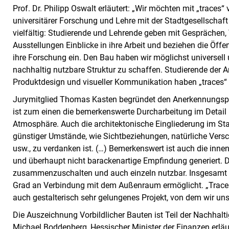
Prof. Dr. Philipp Oswalt erläutert: „Wir möchten mit „trace
universitärer Forschung und Lehre mit der Stadtgesellschaf
vielfältig: Studierende und Lehrende geben mit Gesprächen
Ausstellungen Einblicke in ihre Arbeit und beziehen die Öffen
ihre Forschung ein. Den Bau haben wir möglichst universell
nachhaltig nutzbare Struktur zu schaffen. Studierende der Ar
Produktdesign und visueller Kommunikation haben „traces“ al
Jurymitglied Thomas Kasten begründet den Anerkennungspre
ist zum einen die bemerkenswerte Durcharbeitung im Detail
Atmosphäre. Auch die architektonische Eingliederung im Stad
günstiger Umstände, wie Sichtbeziehungen, natürliche Versch
usw., zu verdanken ist. (…) Bemerkenswert ist auch die inne
und überhaupt nicht barackenartige Empfindung generiert. D
zusammenzuschalten und auch einzeln nutzbar. Insgesamt 
Grad an Verbindung mit dem Außenraum ermöglicht. „Traces“ 
auch gestalterisch sehr gelungenes Projekt, von dem wir u
Die Auszeichnung Vorbildlicher Bauten ist Teil der Nachhalt
Michael Boddenberg, Hessischer Minister der Finanzen erläute