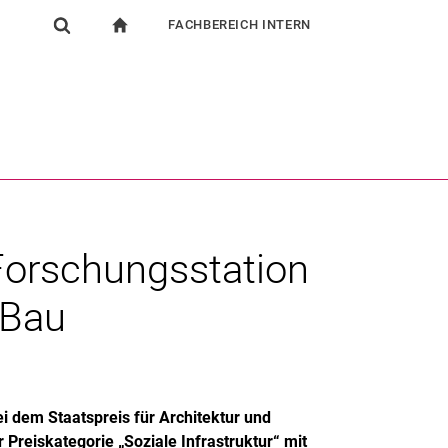
FACHBEREICH INTERN
igation
zur Startseite
Suchformular
chine
Für Beschäftigte
Suchen (öffnet externen Link in einem neuen Fenst
Forschungsstation
r Bau
ei dem Staatspreis für Architektur und
 Preiskategorie „Soziale Infrastruktur“ mit