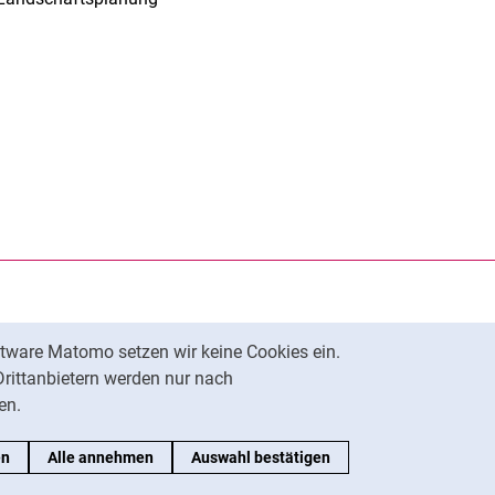
rner Link, öffnet neues Fenster)
en (externer Link, öffnet neues Fenster)
te kopieren
tware Matomo setzen wir keine Cookies ein.
Nach oben
Drittanbietern werden nur nach
en.
en
Alle annehmen
Auswahl bestätigen