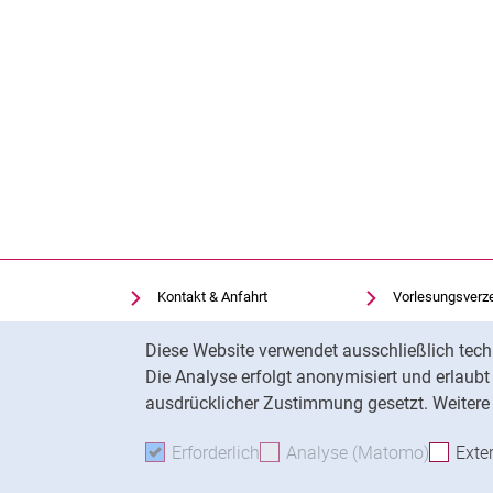
Kontakt & Anfahrt
Vorlesungsverz
Einrichtungen suchen
Uni-Bibliothek
Cookie-Hinweis
Diese Website verwendet ausschließlich tech
Stellenangebote
Moodle
Die Analyse erfolgt anonymisiert und erlaub
Cookie-Einstellungen
Panopto
ausdrücklicher Zustimmung gesetzt. Weitere 
Erforderlich
Erforderliche Cookies akzeptie
Analyse (Matomo)
Analyse
Exte