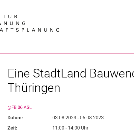
Springe direkt zu: Inhalt
Springe direkt zu: Suche
Springe direkt zu: Hauptnav
Suchmas
Eine StadtLand Bauwend
Thüringen
@FB 06 ASL
Datum:
03.08.2023 - 06.08.2023
Zeit:
11:00 - 14:00 Uhr