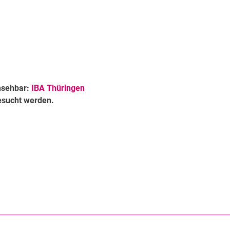
insehbar:
IBA Thüringen
esucht werden.
rner Link, öffnet neues Fenster)
en (externer Link, öffnet neues Fenster)
te kopieren