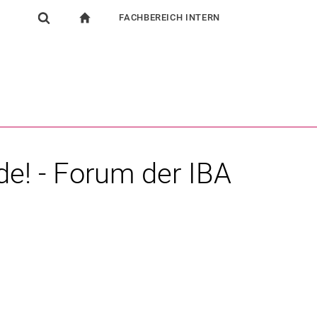
FACHBEREICH INTERN
igation
zur Startseite
Suchformular
chine
Für Beschäftigte
Suchen (öffnet externen Link in einem neuen Fenst
e! - Forum der IBA