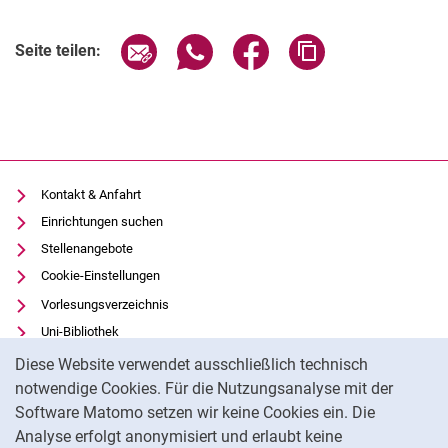
Verwandte Links
Seite über E-Mail teilen
Seite über WhatsApp teilen (exter
Seite über Facebook teile
Adresse der Seite
Seite teilen:
Kontakt & Anfahrt
Einrichtungen suchen
Stellenangebote
Cookie-Einstellungen
Vorlesungsverzeichnis
Uni-Bibliothek
Cookie-Hinweis
Moodle
Diese Website verwendet ausschließlich technisch
Panopto
notwendige Cookies. Für die Nutzungsanalyse mit der
Software Matomo setzen wir keine Cookies ein. Die
Datenschutz
Analyse erfolgt anonymisiert und erlaubt keine
Barrierefreiheit