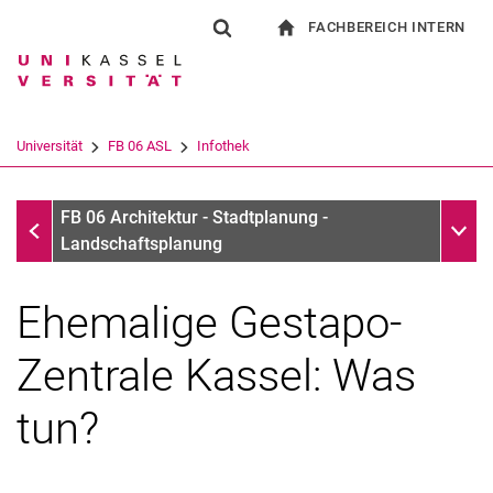
FACHBEREICH INTERN
Springe direkt zu: Inhalt
Springe direkt zu: Suche
Springe direkt zu: Hauptnav
zur Startseite
Suchformular
Suchbegriff
Für Beschäftigte
Suchmaschine
Universität
FB 06 ASL
Infothek
Suchen (öffnet externen Link in einem 
Infothek
Unter
FB 06 Architektur - Stadtplanung -
Landschaftsplanung
Ehemalige Gestapo-
Zentrale Kassel: Was
tun?