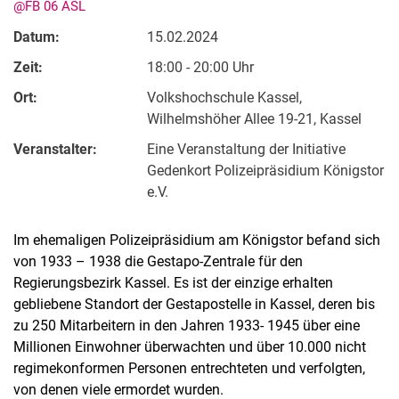
@FB 06 ASL
Datum:
15.02.2024
Zeit:
18:00 - 20:00 Uhr
Ort:
Volkshochschule Kassel,
Wilhelmshöher Allee 19-21, Kassel
Veranstalter:
Eine Veranstaltung der Initiative
Gedenkort Polizeipräsidium Königstor
Kontakte
e.V.
Semesterinformationen
Newsletter
Im ehemaligen Polizeipräsidium am Königstor befand sich
Stellenausschreibungen
von 1933 – 1938 die Gestapo-Zentrale für den
Publikationen
Regierungsbezirk Kassel. Es ist der einzige erhalten
gebliebene Standort der Gestapostelle in Kassel, deren bis
Presse- und Öffentlichkeitsarbeit
zu 250 Mitarbeitern in den Jahren 1933- 1945 über eine
Webredaktion
Millionen Einwohner überwachten und über 10.000 nicht
Webseite R:ein
regimekonformen Personen entrechteten und verfolgten,
von denen viele ermordet wurden.